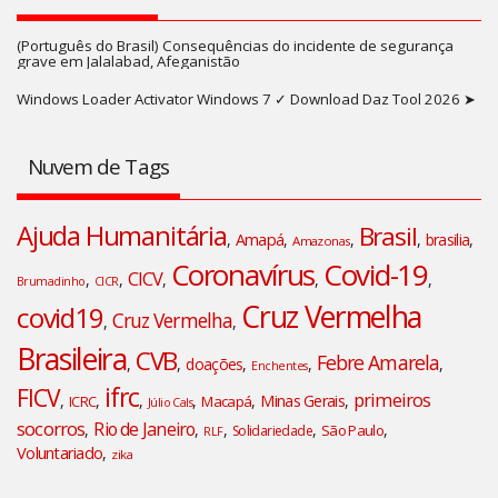
(Português do Brasil) Consequências do incidente de segurança
grave em Jalalabad, Afeganistão
Windows Loader Activator Windows 7 ✓ Download Daz Tool 2026 ➤
Nuvem de Tags
Ajuda Humanitária
Brasil
,
Amapá
,
,
,
brasilia
,
Amazonas
Coronavírus
Covid-19
CICV
,
,
,
,
,
Brumadinho
CICR
Cruz Vermelha
covid19
Cruz Vermelha
,
,
Brasileira
CVB
Febre Amarela
,
,
doações
,
,
,
Enchentes
ifrc
FICV
primeiros
,
,
,
,
,
Minas Gerais
,
ICRC
Macapá
Júlio Cals
socorros
Rio de Janeiro
,
,
,
,
,
São Paulo
Solidariedade
RLF
Voluntariado
,
zika