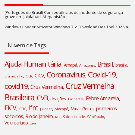
(Português do Brasil) Consequências do incidente de segurança
grave em Jalalabad, Afeganistão
Windows Loader Activator Windows 7 ✓ Download Daz Tool 2026 ➤
Nuvem de Tags
Ajuda Humanitária
Brasil
,
Amapá
,
,
,
brasilia
,
Amazonas
Coronavírus
Covid-19
CICV
,
,
,
,
,
Brumadinho
CICR
Cruz Vermelha
covid19
Cruz Vermelha
,
,
Brasileira
CVB
Febre Amarela
,
,
doações
,
,
,
Enchentes
ifrc
FICV
primeiros
,
,
,
,
,
Minas Gerais
,
ICRC
Macapá
Júlio Cals
socorros
Rio de Janeiro
,
,
,
,
,
São Paulo
Solidariedade
RLF
Voluntariado
,
zika