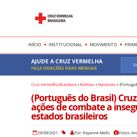
INÍCIO
INSTITUCIONAL
MOVIMENTO
PRIM
AJUDE A CRUZ VERMELHA
D
FAÇA DOAÇÕES FIXAS MENSAIS
Cruz Vermelha Brasileira
»
Notícias
»
Nacionais
»
(Portuguê
(Português do Brasil) Cruz
ações de combate a inseg
estados brasileiros
29/09/2021
Por: Rayanne Mello
Fotos: An