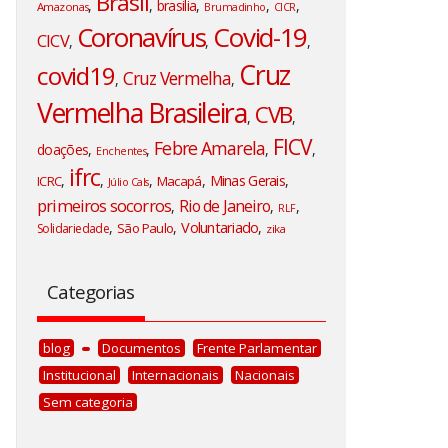
Brasil
,
,
brasilia
,
,
,
Amazonas
Brumadinho
CICR
Coronavírus
Covid-19
CICV
,
,
,
Cruz
covid19
Cruz Vermelha
,
,
Vermelha Brasileira
CVB
,
,
FICV
Febre Amarela
doações
,
,
,
,
Enchentes
ifrc
,
,
,
,
Minas Gerais
,
ICRC
Macapá
Júlio Cals
primeiros socorros
Rio de Janeiro
,
,
,
RLF
Voluntariado
,
,
,
São Paulo
Solidariedade
zika
Categorias
blog
Documentos
Frente Parlamentar
Institucional
Internacionais
Nacionais
Sem categoria