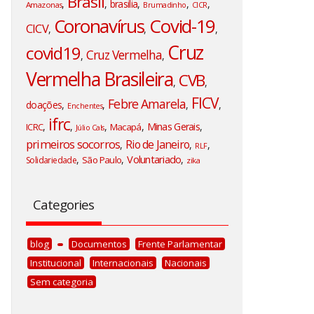
Brasil
,
,
brasilia
,
,
,
Amazonas
Brumadinho
CICR
Coronavírus
Covid-19
CICV
,
,
,
Cruz
covid19
Cruz Vermelha
,
,
Vermelha Brasileira
CVB
,
,
FICV
Febre Amarela
doações
,
,
,
,
Enchentes
ifrc
,
,
,
,
Minas Gerais
,
ICRC
Macapá
Júlio Cals
primeiros socorros
Rio de Janeiro
,
,
,
RLF
Voluntariado
,
,
,
São Paulo
Solidariedade
zika
Categories
blog
Documentos
Frente Parlamentar
Institucional
Internacionais
Nacionais
Sem categoria