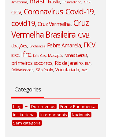
Brasil
,
,
brasilia
,
,
,
Amazonas
Brumadinho
CICR
Coronavírus
Covid-19
CICV
,
,
,
Cruz
covid19
Cruz Vermelha
,
,
Vermelha Brasileira
CVB
,
,
FICV
Febre Amarela
doações
,
,
,
,
Enchentes
ifrc
,
,
,
,
Minas Gerais
,
ICRC
Macapá
Júlio Cals
primeiros socorros
Rio de Janeiro
,
,
,
RLF
Voluntariado
,
,
,
São Paulo
Solidariedade
zika
Categories
blog
Documentos
Frente Parlamentar
Institucional
Internacionais
Nacionais
Sem categoria