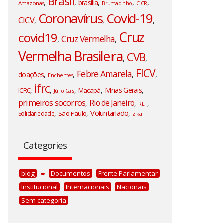
Brasil
,
,
brasilia
,
,
,
Amazonas
Brumadinho
CICR
Coronavírus
Covid-19
CICV
,
,
,
Cruz
covid19
Cruz Vermelha
,
,
Vermelha Brasileira
CVB
,
,
FICV
Febre Amarela
doações
,
,
,
,
Enchentes
ifrc
,
,
,
,
Minas Gerais
,
ICRC
Macapá
Júlio Cals
primeiros socorros
Rio de Janeiro
,
,
,
RLF
Voluntariado
,
,
,
São Paulo
Solidariedade
zika
Categories
blog
Documentos
Frente Parlamentar
Institucional
Internacionais
Nacionais
Sem categoria